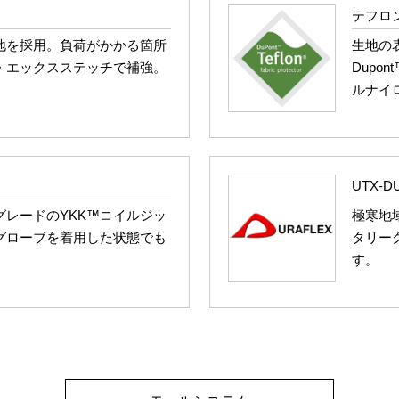
テフロ
地を採用。負荷がかかる箇所
生地の
・エックスステッチで補強。
Dupo
ルナイ
UTX-D
レードのYKK™コイルジッ
極寒地
グローブを着用した状態でも
タリーグ
す。