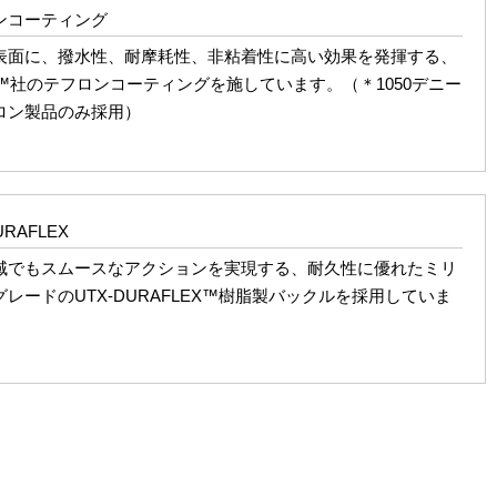
ンコーティング
表面に、撥水性、耐摩耗性、非粘着性に高い効果を発揮する、
nt™社のテフロンコーティングを施しています。（＊1050デニー
ロン製品のみ採用）
URAFLEX
域でもスムースなアクションを実現する、耐久性に優れたミリ
レードのUTX-DURAFLEX™樹脂製バックルを採用していま