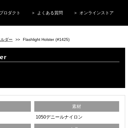
プロダクト
よくある質問
オンラインストア
>
>
ホルダー
>>
Flashlight Holster (#1425)
er
素材
1050デニールナイロン